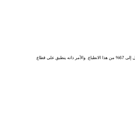
تُظهر أبحاث المستهلك أن الانطباع الأول لدى المستخدم عند اختيار سلعة ما يتشكّل غالباً في غضون 7 ثوانٍ، وأن جاذبية اللون تستحوذ على نسبة تصل إلى 67% من هذا الانطباع. والأمر ذاته ينطبق على قطاع