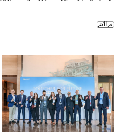
اقرأ أكثر
TOGETHER FOR FUTURE ⼁ وفد برازيلي يزور BAIC International لبناء مستقبل تنموي مشترك —