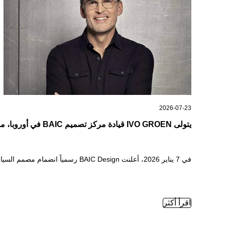
2026-07-23
يتولى ‎IVO GROEN‎ قيادة مركز تصميم ‎BAIC‎ في أوروبا، موسّعاً خريطة التصميم العالمية لـ‎BAIC‎
في ‎7‎ يناير ‎2026‎، أعلنت ‎BAIC Design‎ رسمياً انضمام مصمم السيارات الهولندي المخضرم ‎Ivo Groen‎ إلى فريقها، ليتولى منصب مدير تصميم مركز تصميم ‎BAIC‎ في أوروبا
يتولى ‎Ivo Groen‎ قيادة مركز تصميم ‎BAIC‎ في أوروبا، موسّعاً خريطة التصميم العالمية لـ‎BAIC‎ —
اقرأ أكثر