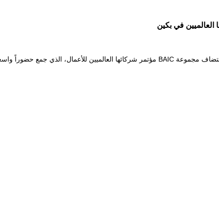
خلال معرض بكين الدولي للسيارات 2026 (Auto China 2026)، استضاف مجموعة BAIC مؤتمر شركائها