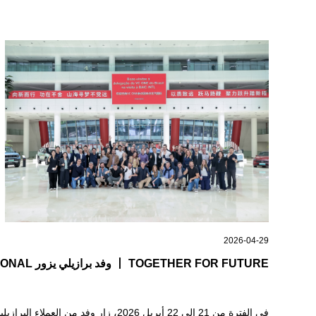
2026-04-29
TOGETHER FOR FUTURE ⼁ وفد برازيلي يزور BAIC INTERNATIONAL لبناء مستقبل تنموي مشترك
في الفترة من 21 إلى 22 أبريل 2026، زار وفد من العملاء البرازيليين BAIC International في رحلة تبادل وزيارة امتدت يومين.