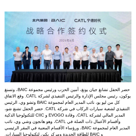
حضر الحفل تشانغ جيان يونغ، أمين الحزب ورئيس مجموعة BAIC، وتسنغ
يوكون، رئيس مجلس الإدارة والرئيس التنفيذي لشركة CATL. وقع الاتفاق
كل من ليو يو، نائب المدير العام لمجموعة BAIC وتشو وي، الرئيس
التنفيذي لشعبة سيارات الركاب في شركة CATL. حضر الحفل تشنغ شو،
المدير المالي لشركة CATL، وقادة EVOGO و CIIC للتكنولوجيا الذكية
وأقسام الأعمال ذات الصلة في CATL، وهو هانجون وشي وي، نائب
المدير العام لمجموعة BAIC، ورؤساء الأقسام المعنية في المقر الرئيسي
و BAIC للطاقة الجديدة ومركز بكين لتكنولوجيا السيارات.