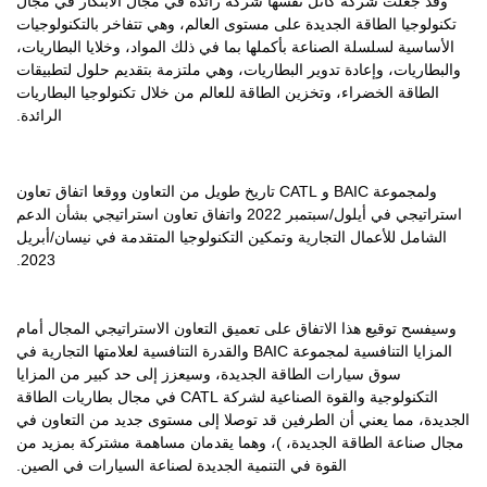
وقد جعلت شركة كاتل نفسها شركة رائدة في مجال الابتكار في مجال
تكنولوجيا الطاقة الجديدة على مستوى العالم، وهي تتفاخر بالتكنولوجيات
الأساسية لسلسلة الصناعة بأكملها بما في ذلك المواد، وخلايا البطاريات،
والبطاريات، وإعادة تدوير البطاريات، وهي ملتزمة بتقديم حلول لتطبيقات
الطاقة الخضراء، وتخزين الطاقة للعالم من خلال تكنولوجيا البطاريات
الرائدة.
ولمجموعة BAIC و CATL تاريخ طويل من التعاون ووقعا اتفاق تعاون
استراتيجي في أيلول/سبتمبر 2022 واتفاق تعاون استراتيجي بشأن الدعم
الشامل للأعمال التجارية وتمكين التكنولوجيا المتقدمة في نيسان/أبريل
2023.
وسيفسح توقيع هذا الاتفاق على تعميق التعاون الاستراتيجي المجال أمام
المزايا التنافسية لمجموعة BAIC والقدرة التنافسية لعلامتها التجارية في
سوق سيارات الطاقة الجديدة، وسيعزز إلى حد كبير من المزايا
التكنولوجية والقوة الصناعية لشركة CATL في مجال بطاريات الطاقة
الجديدة، مما يعني أن الطرفين قد توصلا إلى مستوى جديد من التعاون في
مجال صناعة الطاقة الجديدة، )، وهما يقدمان مساهمة مشتركة بمزيد من
القوة في التنمية الجديدة لصناعة السيارات في الصين.