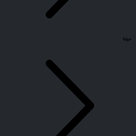
حولنا