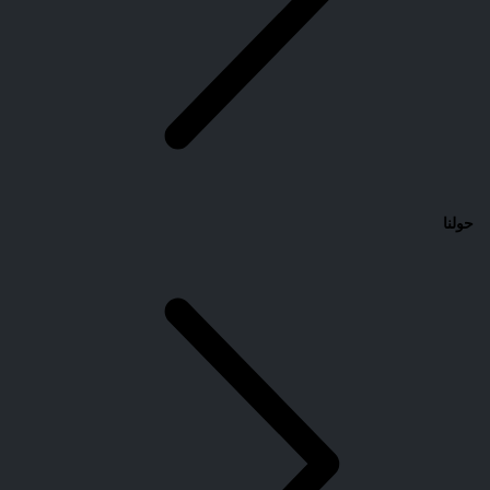
حولنا