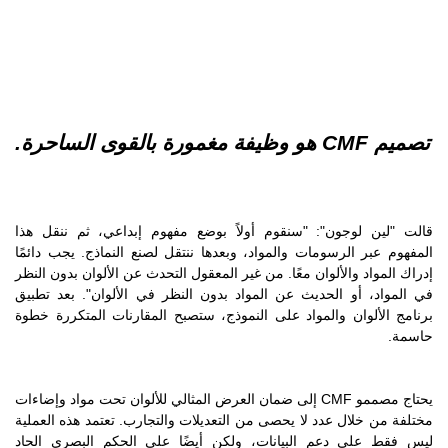
تصميم CMF هو وظيفة مغمورة بالقوى الساحرة.
قالت "لين لوجون": "سنقوم أولاً بوضع مفهوم إبداعي، ثم ننقل هذا
المفهوم عبر الرسومات والمواد، وبعدها ننتقل لصنع النماذج. يجب دائمًا
إدراك المواد والألوان معًا. من غير المعقول التحدث عن الألوان بدون النظر
في المواد، أو الحديث عن المواد بدون النظر في الألوان". بعد تطبيق
برنامج الألوان والمواد على النموذج، ستصبح المقارنات المتكررة خطوة
حاسمة.
يحتاج مصممو CMF إلى ضمان العرض المثالي للألوان تحت مواد وإضاءات
مختلفة من خلال عدد لا يحصى من التعديلات والتجارب. تعتمد هذه العملية
ليس فقط على دعم البيانات، ولكن أيضًا على الحكم البصري الحاد