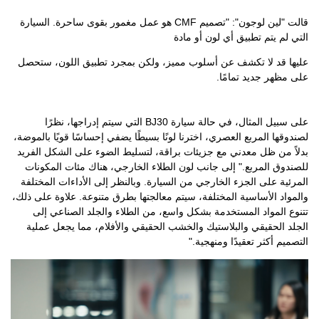
قالت "لين لوجون": "تصميم CMF هو عمل مغمور بقوى ساحرة. السيارة
التي لم يتم تطبيق أي لون أو مادة
عليها قد لا تكشف عن أسلوب مميز، ولكن بمجرد تطبيق اللون، ستحصل
على مظهر جديد تمامًا.
على سبيل المثال، في حالة سيارة BJ30 التي سيتم إدراجها، نظرًا
لصندوقها المربع العصري، اخترنا لونًا بسيطًا يضفي إحساسًا قويًا بالموضة،
بدلاً من ظل معدني مع جزيئات براقة، لتسليط الضوء على الشكل الفريد
للصندوق المربع." إلى جانب لون الطلاء الخارجي، هناك مئات المكونات
المرئية على الجزء الخارجي من السيارة. وبالنظر إلى الأداءات المختلفة
والمواد الأساسية المختلفة، سيتم معالجتها بطرق متنوعة. علاوة على ذلك،
تتنوع المواد المستخدمة بشكل واسع، من الطلاء والجلد الصناعي إلى
الجلد الحقيقي والبلاستيك والخشب الحقيقي والأفلام، مما يجعل عملية
التصميم أكثر تعقيدًا ومنهجية."