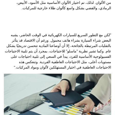
من الألوان. لذلك، تم اختيار الألوان الأساسية مثل الأسود، الأبيض،
الرمادي، والفضي بشكل واسع كألوان طلاء خارجية للمركبات.
"لكن مع التطور السريع للسيارات الكهربائية في الوقت الحاضر، يشبه
البعض شراء السيارة بشراء هاتف محمول. ورغم أن الاقتصاد قد يتأثر
بالتقلبات المرتبطة بالجائحة، إلا أن أوضاعنا المادية تتحسن تدريجيًا بشكل
عام. وكما تشير نظرية "ماسلو" للاحتياجات، بمجرد أن يتم تلبية الاحتياجات
الفسيولوجية الأساسية للفرد، يبدأ في السعي إلى تلبية احتياجات على
مستويات أعلى، مثل الاحتياجات العاطفية الفردية. وتنعكس هذه
الاحتياجات العاطفية في اختيار المستهلكين لألوان ومواد المركبات."