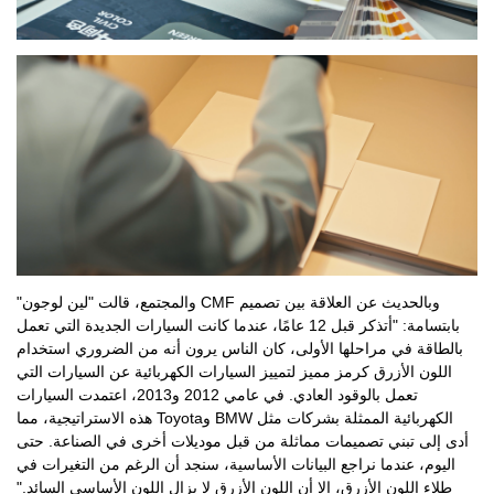
وبالحديث عن العلاقة بين تصميم CMF والمجتمع، قالت "لين لوجون"
بابتسامة: "أتذكر قبل 12 عامًا، عندما كانت السيارات الجديدة التي تعمل
بالطاقة في مراحلها الأولى، كان الناس يرون أنه من الضروري استخدام
اللون الأزرق كرمز مميز لتمييز السيارات الكهربائية عن السيارات التي
تعمل بالوقود العادي. في عامي 2012 و2013، اعتمدت السيارات
الكهربائية الممثلة بشركات مثل BMW وToyota هذه الاستراتيجية، مما
أدى إلى تبني تصميمات مماثلة من قبل موديلات أخرى في الصناعة. حتى
اليوم، عندما نراجع البيانات الأساسية، سنجد أن الرغم من التغيرات في
طلاء اللون الأزرق، إلا أن اللون الأزرق لا يزال اللون الأساسي السائد."