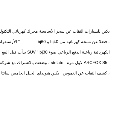
بكين للسيارات النقاب عن سحر الأساسية محرك كهربائي التكنولو
، فضلا عن نسخة كهربائية من bj40 و bj60 . . . . . . . " الأرستقراطية
الكهربائية رباعية الدفع الرباعي ضوء SUV " bj30 بدأت قبل البيع
. ARCFOX S5 لاول مرة . stelato ، وضعت بالاشتراك مع شركة هواوي
، كشف النقاب عن الغموض . بكين هيونداي الجيل الخامس سانتا ف