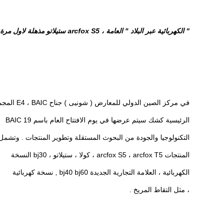
" الكهربائية عبر البلاد " العامة ، arcfox S5 ستيلاتو مذهلة لاول مرة
في مركز الصين الدولي للمعارض ( شونيى ) جناح E4 ، BAIC المجموعة
الرئيسية كشك سيتم عرضها في يوم الافتتاح العام باسم 19 BAIC
التكنولوجيا والجودة من البحوث المستقلة وتطوير المنتجات . وتشمل
المنتجات arcfox S5 ، arcfox T5 ، كولا ، ستيلاتو ، bj30 النسخة
الكهربائية ، العلامة التجارية الجديدة bj40 bj60 , نسخة كهربائية
، مثل التقاط المريخ .