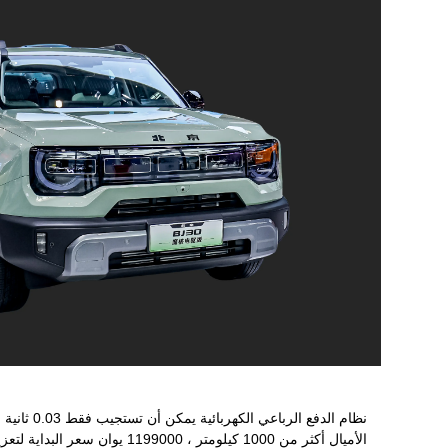
الأميال أكثر من 1000 كيلومتر ، 1199000 يوان سعر البداية لتعزيز " ملك الميدان قيمة مقابل المال " عنوان .