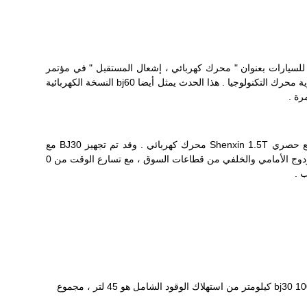
للسيارات بعنوان " محرك كهربائي ، إشعال المستقبل " في مؤتمر
صحفي ، فهم متعمق سحر الطاقة النووية محرك التكنولوجيا . هذا الحدث يمثل أيضا bj60 النسخة الكهربائية
bj30 كامل رسميا فتح ما قبل البيع ، مع حصري Shenxin 1.5T محرك كهربائي . وقد تم تجهيز BJ30 مع
مجموعة فريدة من نوعها من محرك مزدوج الأمامي والخلفي من قطاعات السوق ، مع تسارع الوقت من 0
نظام الدفع الرباعي الكهربائية يمكن أن تستجيب فقط 0.03 ثانية ، وتحقيق التحول السلس بين اثنين من عجلة القيادة و الدفع الرباعي واسطة . bj30 100 كيلومتر من استهلاك الوقود الشامل هو 45 لتر ، مجموع