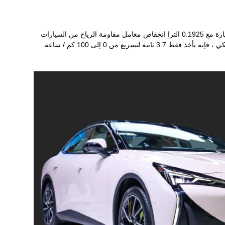
آخر العلامة التجارية الجديدة عالية الأداء للسيارات الكهربائية البحتة ، arcfox S5 ، وقد تم بالفعل للبيع و لاول مرة في معرض السيارات . هذه السيارة مع 0.1925 الترا انخفاض معامل مقاومة الرياح من السيارات
 من 0 إلى 100 كم / ساعة .