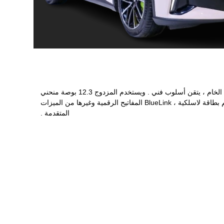
الجيل الخامس من هيونداي سانتا في سوف تجعل لاول مرة قبل إطلاقها في بكين . نموذج جديد يكسر التقليدية سانتا في التصميم ، مما يدل على الخام ، يتقن أسلوب فني . ويستخدم المزدوج 12.3 بوصة منحني
الشاشة ، لوحة أجهزة القياس والمعلومات نظام الترفيه التكامل السلس . السيارة يأتي مع أحدث نسخة من نظام تشغيل السيارة CCNC التي تدعم بطاقة لاسلكية ، BlueLink المفاتيح الرقمية وغيرها من الميزات
المتقدمة .