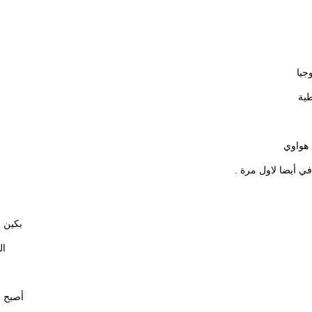
جيا
ي أيضا لاول مرة .
بكين ل
ال
أصبح ا