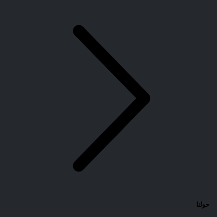
حولنا